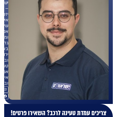
ישראוולט
–
יזם,
איש
של
אנשים
ומאמין
גדול
באנרגיה
ירוקה
ובפתרונות
טעינה
אמינים,
איכותיים
ובטוחים.
ריכים עמדת טעינה לרכב? השאירו פרטים!