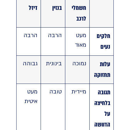
חשמלי
בנזין
דיזל
לרכב
חלקים
מעט
הרבה
הרבה
מאוד
נעים
עלות
נמוכה
בינונית
גבוהה
תחזוקה
תגובה
מיידית
טובה
מעט
איטית
בלחיצה
על
הדוושה