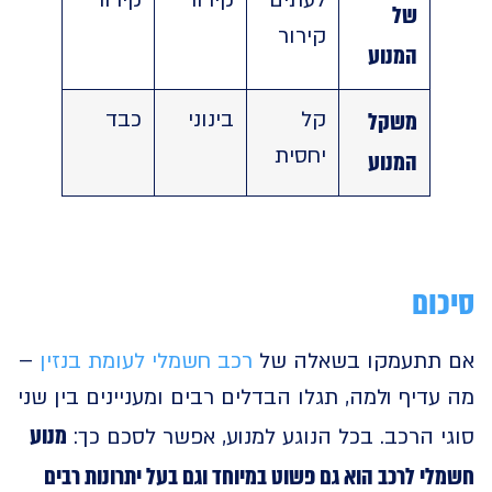
לעתים
קירור
קירור
של
קירור
המנוע
משקל
קל
בינוני
כבד
יחסית
המנוע
ום
תתעמקו בשאלה של
רכב חשמלי לעומת בנזין
–
דיף ולמה, תגלו הבדלים רבים ומעניינים בין שני
מנוע
 הרכב. בכל הנוגע למנוע, אפשר לסכם כך:
י לרכב הוא גם פשוט במיוחד וגם בעל יתרונות רבים