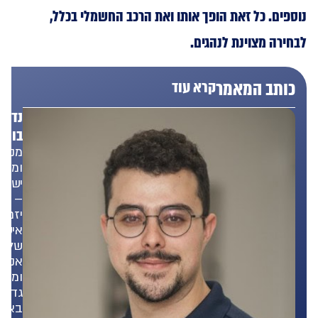
ים. כל זאת הופך אותו ואת הרכב החשמלי בכלל,
רה מצוינת לנהגים.
תב המאמר
קרא עוד
נדב
בונפד
מנכ"ל
ומייסד
ישראוולט
–
יזם,
איש
של
אנשים
ומאמין
גדול
באנרגיה