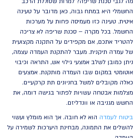
לגבי סכנת שריפה? למרות שסוללת הרכב
מלי היא במתח גבוה, כאן מדובר על טעינה
ת. טעינה כזו מעמיסה פחות על מערכות
מל. בכל מקרה – סכנת שריפה לא צריכה
ריד אתכם, אם מקפידים על התקנה מקצועית
עמדה תיקנית. מעבר להתקנת העמדה עצמה,
 כמובן לשלב אמצעי גילוי אש, התראה וכיבוי
ומטי במקום שבו העמדה מותקנת. אמצעים
ה מקובלים למשל בחניונים תת קרקעיים.
מות אבטחה עשויות לפתור בגישה דומה, את
 מגניבה או וונדליזם.
וח לעמדה
הוא לא חובה. אך הוא מומלץ ועשוי
לים את התמונה, מבחינת היערכות לשמירה על
דה.