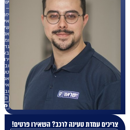
ישראוולט
–
יזם,
איש
של
אנשים
ומאמין
גדול
באנרגיה
ירוקה
ובפתרונות
טעינה
אמינים,
איכותיים
ובטוחים.
ריכים עמדת טעינה לרכב? השאירו פרטים!