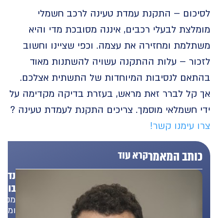
כום – התקנת עמדת טעינה לרכב חשמלי
צת לבעלי רכבים, איננה מסובכת מדי והיא
למת ומחזירה את עצמה. וכפי שציינו וחשוב
ור – עלות ההתקנה עשויה להשתנות מאוד
אם לנסיבות המיוחדות של התשתית אצלכם.
קל לברר זאת מראש, בעזרת בדיקה מקדימה על
 חשמלאי מוסמך. צריכים התקנת לעמדת טעינה ?
עימנו קשר!
תב המאמר
קרא עוד
נדב
בונפד
מנכ"ל
ומייסד