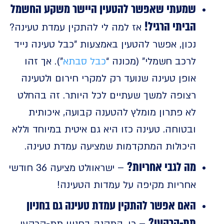
שמעתי שאפשר להטעין היישר משקע החשמל
הביתי הרגיל!
אז למה לי להתקין עמדת טעינה?
נכון, אפשר להטעין באמצעות "כבל טעינה נייד
לרכב חשמלי” (מכונה “
כבל סבתא
”). אך זהו
אופן טעינה שנועד רק למקרי חירום ולטעינה
רצופה למשך שעתיים לכל היותר. זה בהחלט
לא פתרון מומלץ להטענה קבועה, איכותית
ובטוחה. טעינה כזו היא גם איטית במיוחד וללא
היכולות המתקדמות שמציעה עמדת טעינה.
מה לגבי אחריות?
– ישראוולט מציעה 36 חודשי
אחריות מקיפה על עמדות הטעינה!
האם אפשר להתקין עמדת טעינה גם בחניון
תת-קרקעי?
– כן. התקנה בחניון תת-קרקעי