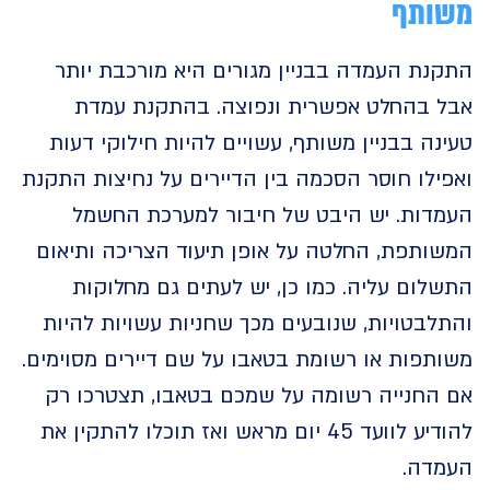
ותף
ת העמדה בבניין מגורים היא מורכבת יותר
 בהחלט אפשרית ונפוצה. בהתקנת עמדת
ה בבניין משותף, עשויים להיות חילוקי דעות
לו חוסר הסכמה בין הדיירים על נחיצות התקנת
דות. יש היבט של חיבור למערכת החשמל
ותפת, החלטה על אופן תיעוד הצריכה ותיאום
ום עליה. כמו כן, יש לעתים גם מחלוקות
בטויות, שנובעים מכך שחניות עשויות להיות
תפות או רשומת בטאבו על שם דיירים מסוימים.
החנייה רשומה על שמכם בטאבו, תצטרכו רק
להודיע לוועד 45 יום מראש ואז תוכלו להתקין את
דה.