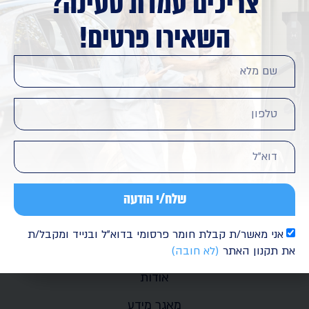
צריכים עמדת טעינה?
השאירו פרטים!
|
© OpenStreetMap contributors
Leaflet
תפריט
עמדות טעינה ביתיות לרכבים חשמליים
שלח/י הודעה
חנות
טעינה לפי מותג רכב
אני מאשר/ת קבלת חומר פרסומי בדוא"ל ובנייד ומקבל/ת
את תקנון האתר
(לא חובה)
מפת עמדות טעינה
אודות
מאגר מידע