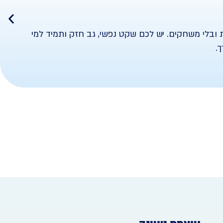
ריות מקיפה ל-3 שנים (36 חודשים) – בלי אותיות קטנות ובלי משחקים. יש לכם שקט נפשי, גב חזק ותמיד למי
.