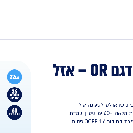
עמדת טעינה ביתית דגם OR – אזל
22
kW
36
חודשים
אחריות
ומהירה מבית ישראוולט, לטעינה יעילה
60
ואיכותית של הרכב החשמלי שלך – עם 2 שנות אחריות מלאה ו-60 ימי ניסיון, עמדת
יום החזרה
הטעינה מנוהלת ומתאימה לשימוש בבנייני מגורים ותומכת בחיבור OCPP 1.6 פתוח