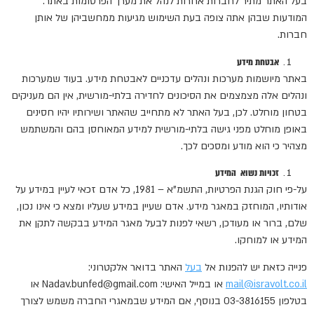
בעל האתר מתיר לחברות אחרות לנהל את מערך הפרסומות באתר.
המודעות שבהן אתה צופה בעת השימוש מגיעות ממחשביהן של אותן
חברות.
אבטחת מידע
באתר מיושמות מערכות ונהלים עדכניים לאבטחת מידע. בעוד שמערכות
ונהלים אלה מצמצמים את הסיכונים לחדירה בלתי-מורשית, אין הם מעניקים
בטחון מוחלט. לכן, בעל האתר לא מתחייב שהאתר ושירותיו יהיו חסינים
באופן מוחלט מפני גישה בלתי-מורשית למידע המאוחסן בהם והמשתמש
מצהיר כי הוא מודע ומסכים לכך.
זכויות נשוא המידע
על-פי חוק הגנת הפרטיות, התשמ"א – 1981, כל אדם זכאי לעיין במידע על
אודותיו, המוחזק במאגר מידע. אדם שעיין במידע שעליו ומצא כי אינו נכון,
שלם, ברור או מעודכן, רשאי לפנות לבעל מאגר המידע בבקשה לתקן את
המידע או למוחקו.
פנייה כזאת יש להפנות אל
בעל
האתר בדואר אלקטרוני:
mail@isravolt.co.il
או במייל האישי: Nadav.bunfed@gmail.com או
בטלפון 03-3816155 בנוסף, אם המידע שבמאגרי החברה משמש לצורך