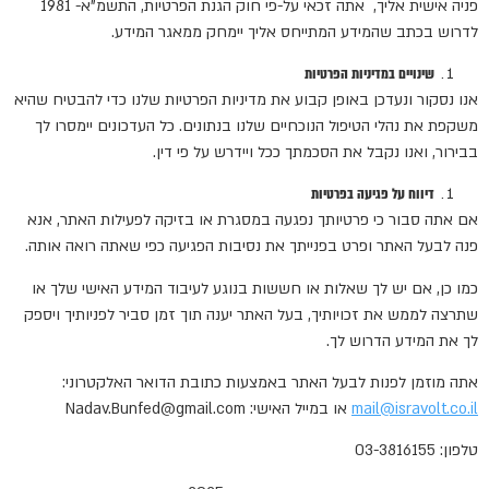
פניה אישית אליך, אתה זכאי על-פי חוק הגנת הפרטיות, התשמ"א- 1981
לדרוש בכתב שהמידע המתייחס אליך יימחק ממאגר המידע.
שינויים במדיניות הפרטיות
אנו נסקור ונעדכן באופן קבוע את מדיניות הפרטיות שלנו כדי להבטיח שהיא
משקפת את נהלי הטיפול הנוכחיים שלנו בנתונים. כל העדכונים יימסרו לך
בבירור, ואנו נקבל את הסכמתך ככל ויידרש על פי דין.
דיווח על פגיעה בפרטיות
אם אתה סבור כי פרטיותך נפגעה במסגרת או בזיקה לפעילות האתר, אנא
פנה לבעל האתר ופרט בפנייתך את נסיבות הפגיעה כפי שאתה רואה אותה.
כמו כן, אם יש לך שאלות או חששות בנוגע לעיבוד המידע האישי שלך או
שתרצה לממש את זכויותיך, בעל האתר יענה תוך זמן סביר לפניותיך ויספק
לך את המידע הדרוש לך.
אתה מוזמן לפנות לבעל האתר באמצעות כתובת הדואר האלקטרוני:
mail@isravolt.co.il
או במייל האישי: Nadav.Bunfed@gmail.com
טלפון: 03-3816155