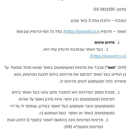
טלפון: 03-3816155
כתובת – רחבת צפת 2 באר שבע
האתר – הדומיין
https://isravolt.co.il/
כולל כל תתי-הדומיין שבאתר
מדיניות פרטיות
בעל האתר שכתובת הדומיין שלו היא
https://isravolt.co.il/
(להלן "
האתר
") מכבד את פרטיות המשתמשים באתר שהוא מנהל ומפעיל. על
כן החליט בעל האתר לפרסם את מדיניותו ביחס להגנת הפרטיות, והוא
מתחייב כלפי המשתמש לקיים מדיניות זו.
מטרת מסמך המדיניות היא להסביר מהם נוהגי בעל האתר ביחס
לפרטיות המשתמשים ובין היתר: איזה מידע נאסף על אודות
המשתמשים וכיצד משתמש בעל האתר במידע, שנמסר לו על-ידי
המשתמשים באתר או נאסף בעת השימוש בו.
מדיניות הפרטיות הינה בהתאם לאמור בסעיף 11 לחוק הגנת
הפרטיות התשמ"א 1981.