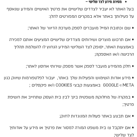
מסירת מידע לצד שלישי –
בעל האתר לא יעביר לצדדים שלישיים את פרטיך האישיים והמידע שנאסף
על פעילותך באתר אלא במקרים המפורטים להלן:
• שם וכתובת המייל מועברים לספק מערכת הדיוור של האתר;
• אם תרכוש מוצרים ושירותים מצדדים שלישיים המציעים אותם למכירה
באמצעות האתר, יסופק לצד השלישי המידע הנחוץ לו להשלמת תהליך
הרכישה ו/או האספקה;
• חלק מהמידע מועבר לספק אשר מספק שירותי אחסון לאתר;
• מידע אודות השימוש והפעילות שלך באתר, יעבור לפלטפורמות שיווק כגון
META ו-GOOGLE באמצעות קבצי COOKIES ו/או פיקסלים ;
• במקרה של מחלוקת משפטית בינך לבין בית העסק שתחייב את חשיפת
פרטיך;
• אם תבצע באתר פעולות המנוגדות לחוק;
• אם יתקבל צו בית משפט המורה למסור את פרטיך או מידע על אודותיך
לצד שלישי;