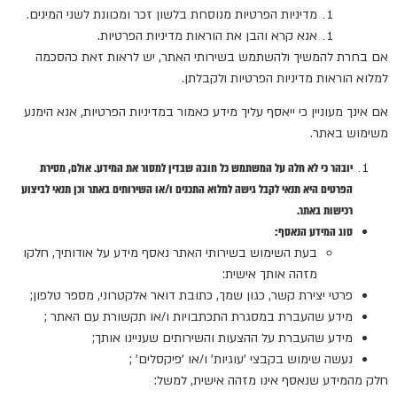
מדיניות הפרטיות מנוסחת בלשון זכר ומכוונת לשני המינים.
אנא קרא והבן את הוראות מדיניות הפרטיות.
אם בחרת להמשיך ולהשתמש בשירותי האתר, יש לראות זאת כהסכמה
למלוא הוראות מדיניות הפרטיות ולקבלתן.
אם אינך מעוניין כי ייאסף עליך מידע כאמור במדיניות הפרטיות, אנא הימנע
משימוש באתר.
יובהר כי לא חלה על המשתמש כל חובה שבדין למסור את המידע. אולם, מסירת
הפרטים היא תנאי לקבל גישה למלוא התכנים ו/או השירותים באתר וכן תנאי לביצוע
רכישות באתר.
סוג המידע הנאסף:
בעת השימוש בשירותי האתר נאסף מידע על אודותיך, חלקו
מזהה אותך אישית:
פרטי יצירת קשר, כגון שמך, כתובת דואר אלקטרוני, מספר טלפון;
מידע שהעברת במסגרת התכתבויות ו/או תקשורת עם האתר ;
מידע שהעברת על ההצעות והשירותים שעניינו אותך;
נעשה שימוש בקבצי 'עוגיות' ו/או 'פיקסלים' ;
חלק מהמידע שנאסף אינו מזהה אישית, למשל: