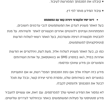
• קיבלנו את הסכמתך המפורשת לעיבוד.
• עיבוד המידע מותר לפי דין.
דיוור ישיר אלקטרוני ויצירת קשר עם המשתמש
בעל האתר מעוניין לעדכן את המשתמשים לגבי עדכונים חשובים,
התפתחויות ועניינים רלוונטיים אחרים הקשורים לאתר ולשירותיו. על מנת
להבטיח תקשורת רציפה ומעודכנת, בעל האתר רשאי לשלוח הודעות
(נוטיפיקציות) למשתמשים.
כמו כן, בעל האתר מעוניין לשלוח אליך, מעת לעת, ניוזלטרים או הודעות
אחרות במייל, ו/או במסרון SMS או בוואטסאפ, על אודות השירותים
והמוצרים וכן מידע שיווקי ופרסומי.
מידע כזה יישלח אליך אם נתת הסכמתך המפו* רשת, או אם התעניינת
במוצרים ו/או בשירותים שלנו, ומסרת פרטי יצירת קשר, ובכל עת תוכל
לבטל את הסכמתך ולהפסיק לקבלו.
לא נמסור את המידע האישי שלך למפרסמים. עם זאת, אנו עשויים להעביר
מידע סטטיסטי על פעילות המשתמשים באתר ובניוזלטר לצדדים שלישיים.