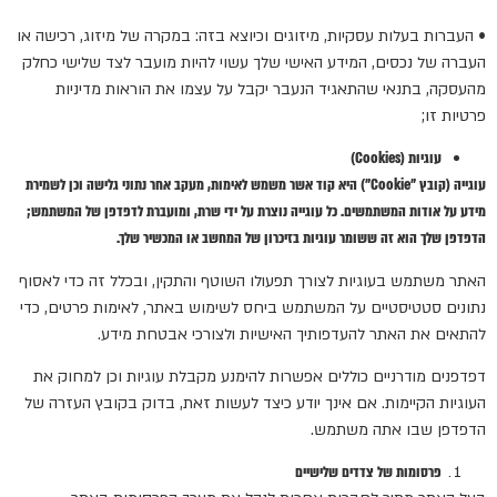
• העברות בעלות עסקיות, מיזוגים וכיוצא בזה: במקרה של מיזוג, רכישה או
העברה של נכסים, המידע האישי שלך עשוי להיות מועבר לצד שלישי כחלק
מהעסקה, בתנאי שהתאגיד הנעבר יקבל על עצמו את הוראות מדיניות
פרטיות זו;
עוגיות (
Cookies
)
עוגייה (קובץ "
Cookie
") היא קוד אשר משמש לאימות, מעקב אחר נתוני גלישה וכן לשמירת
מידע על אודות המשתמשים. כל עוגייה נוצרת על ידי שרת, ומועברת לדפדפן של המשתמש;
הדפדפן שלך הוא זה ששומר עוגיות בזיכרון של המחשב או המכשיר שלך.
האתר משתמש בעוגיות לצורך תפעולו השוטף והתקין, ובכלל זה כדי לאסוף
נתונים סטטיסטיים על המשתמש ביחס לשימוש באתר, לאימות פרטים, כדי
להתאים את האתר להעדפותיך האישיות ולצורכי אבטחת מידע.
דפדפנים מודרניים כוללים אפשרות להימנע מקבלת עוגיות וכן למחוק את
העוגיות הקיימות. אם אינך יודע כיצד לעשות זאת, בדוק בקובץ העזרה של
הדפדפן שבו אתה משתמש.
פרסומות של צדדים שלישיים