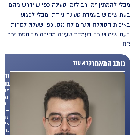
 להמתין זמן רב לזמן טעינה כפי שיידרש מהם
שימוש בעמדת טעינה ניידת ומבלי לפגוע
ות הסוללה ולגרום לה נזק, כפי שעלול לקרות
 שימוש רב בעמדת טעינה מהירה מבוססת זרם
תב המאמר
קרא עוד
נדב
בונפד
מנכ"ל
ומייסד
ישראוולט
–
יזם,
איש
של