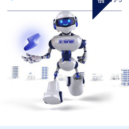
פ'יג'ו?